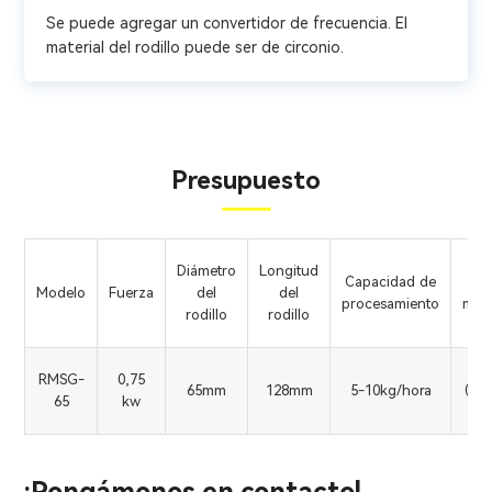
Se puede agregar un convertidor de frecuencia. El
material del rodillo puede ser de circonio.
Presupuesto
Fi
Diámetro
Longitud
Capacidad de
Modelo
Fuerza
del
del
procesamiento
mol
rodillo
rodillo
(
3
RMSG-
0,75
65mm
128mm
5-10kg/hora
(por
65
kw
ve
¡Pongámonos en contacto!