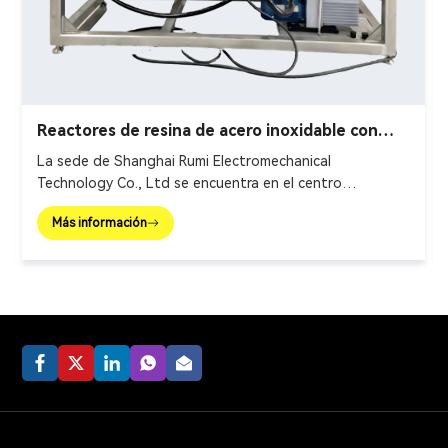
Reactores de resina de acero inoxidable con
chaqueta
La sede de Shanghai Rumi Electromechanical
Technology Co., Ltd se encuentra en el centro
financiero internacional de Shanghai. Nos enfocamos en
Más información
brindar equipos de producción y soluciones integrales
para la industria de química fina y campos afines.
Nuestros productos principales incluyen equipos de
mezcla, equipos de dispersión, emulsionantes, molinos,
hervidores de reacción, máquinas llenadoras, etc.